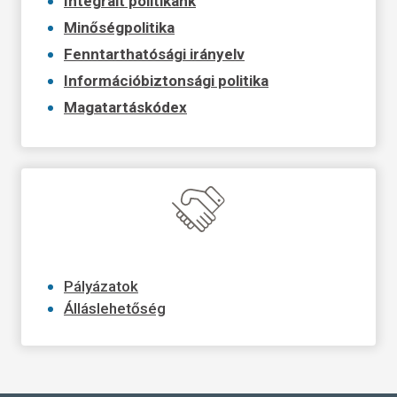
Integrált politikánk
Minőségpolitika
Fenntarthatósági irányelv
Információbiztonsági politika
Magatartáskódex
Pályázatok
Álláslehetőség