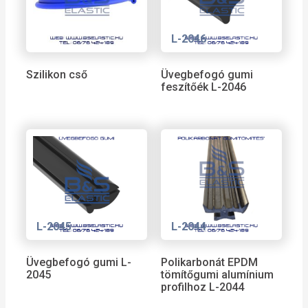
L-2046
Szilikon cső
Üvegbefogó gumi
feszítőék L-2046
L-2045
L-2044
Üvegbefogó gumi L-
Polikarbonát EPDM
2045
tömítőgumi alumínium
profilhoz L-2044